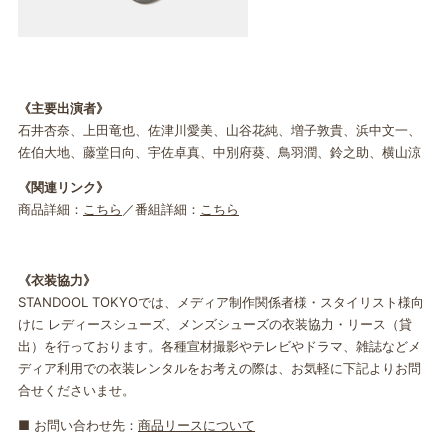
《主要出演者》
石井杏奈、上田竜也、佐津川愛美、山谷花純、増子敦貴、浜中文一、
佐伯大地、藤堂日向、宇佐卓真、中別府葵、鳥羽潤、鈴之助、横山涼
《関連リンク》
商品詳細：
こちら
／番組詳細：
こちら
《衣装協力》
STANDOOL TOKYOでは、メディア制作関係者様・スタイリスト様向
けに レディースシューズ、メンズシューズの衣装協力・リース（貸
出）を行っております。各種宣材撮影やテレビやドラマ、雑誌などメ
ディア利用での衣装レンタルをお考えの際は、お気軽に下記よりお問
合せくださいませ。
■ お問い合わせ先：
商品リースについて