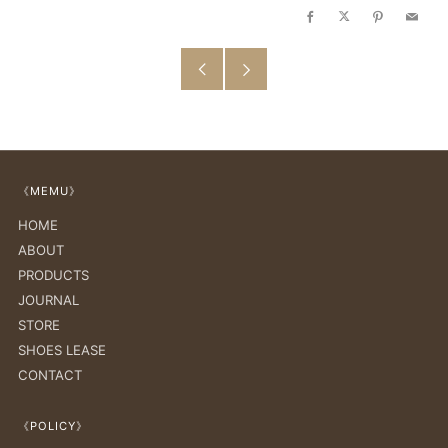
Facebook
X
Pinterest
Email
古
新
い
し
投
い
《MEMU》
稿
投
HOME
稿
ABOUT
PRODUCTS
JOURNAL
STORE
SHOES LEASE
CONTACT
《POLICY》