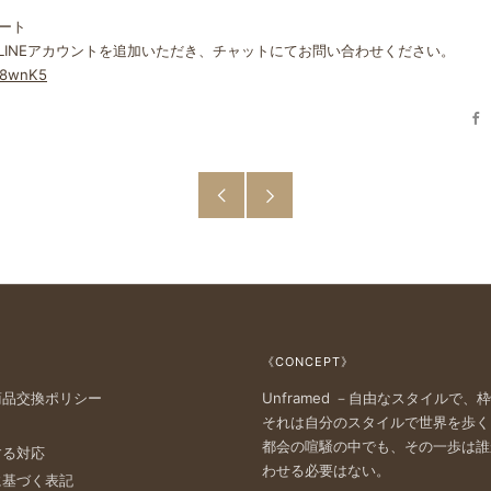
ート
式LINEアカウントを追加いただき、チャットにてお問い合わせください。
wE8wnK5
F
古
新
い
し
投
い
稿
投
《CONCEPT》
稿
商品交換ポリシー
Unframed －自由なスタイルで、
それは自分のスタイルで世界を歩く
都会の喧騒の中でも、その一歩は誰
する対応
わせる必要はない。
に基づく表記