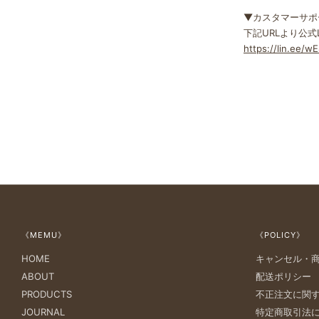
▼カスタマーサポ
下記URLより公
https://lin.ee/
《MEMU》
《POLICY》
HOME
キャンセル・
ABOUT
配送ポリシー
PRODUCTS
不正注文に関
JOURNAL
特定商取引法