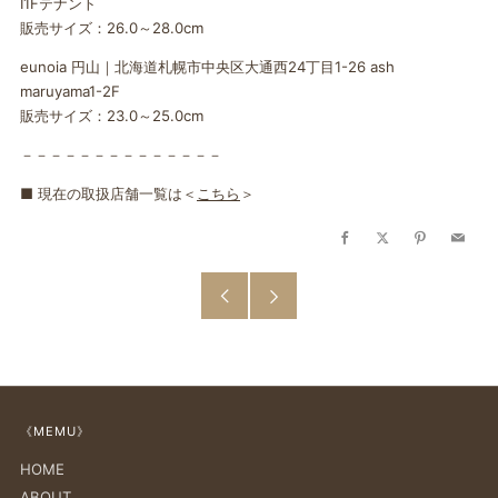
Ⅰ1Fテナント
販売サイズ：26.0～28.0cm
eunoia 円山｜北海道札幌市中央区大通西24丁目1-26 ash
maruyama1-2F
販売サイズ：23.0～25.0cm
－－－－－－－－－－－－－－
■ 現在の取扱店舗一覧は＜
こちら
＞
Facebook
X
Pinterest
Email
古
新
い
し
投
い
《MEMU》
稿
投
HOME
稿
ABOUT