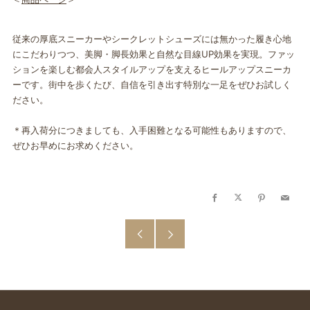
従来の厚底スニーカーやシークレットシューズには無かった履き心地
にこだわりつつ、美脚・
脚長効果と自然な目線UP効果を実現。
ファッ
ションを楽しむ都会人スタイルアップを支えるヒールアップスニーカ
ー
です。街中を歩くたび、
自信を引き出す特別な一足をぜひお試しく
ださい。
＊再入荷分につきましても、
入手困難となる可能性もありますので、
ぜひお早めにお求めください。
Facebook
X
Pinterest
Email
古
新
い
し
投
い