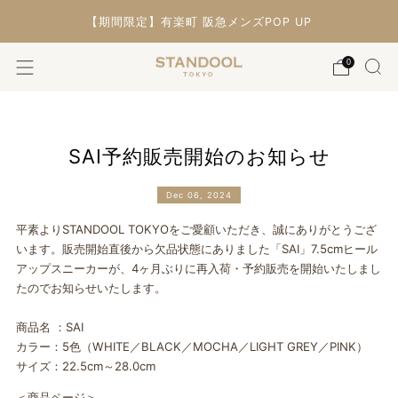
【期間限定】有楽町 阪急メンズPOP UP
0
SAI予約販売開始のお知らせ
Dec 06, 2024
平素よりSTANDOOL TOKYOをご愛顧いただき、誠にありがとうござ
います。
販売開始直後から欠品状態にありました「SAI」7.
5cmヒール
アップスニーカーが、4ヶ月ぶりに再入荷・
予約販売を開始いたしまし
たのでお知らせいたします。
商品名 ：SAI
カラー：5色（WHITE／BLACK／MOCHA／LIGHT GREY／PINK）
サイズ：22.5cm～28.0cm
＜
商品ページ
＞