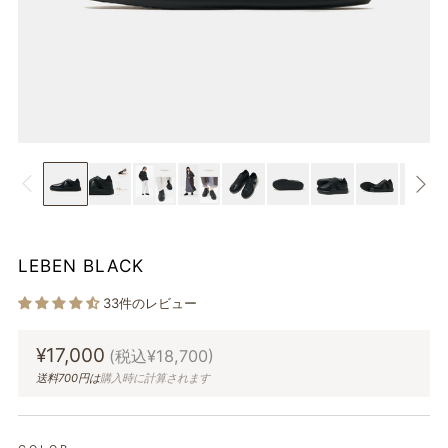
LEBEN BLACK
33件のレビュー
通
¥17,000
(税込¥18,700)
常
送料700円は
購入時に計算されます
価
格