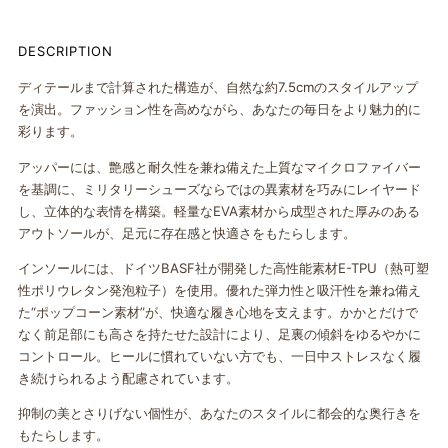
DESCRIPTION
ディテールまで計算された構造が、自然な約7.5cmのスタイルアップ
を演出。ファッション性を高めながら、あなたの毎日をより魅力的に
彩ります。
アッパーには、艶感と耐久性を兼ね備えた上質なマイクロファイバー
を基調に、ミリタリーシューズならではの異素材を巧みにレイヤード
し、立体的な表情を構築。軽量なEVA素材から成型された厚みのある
アウトソールが、足元に存在感と快適さをもたらします。
インソールには、ドイツBASF社が開発した高性能素材E-TPU（熱可塑
性ポリウレタン発泡粒子）を使用。優れた弾力性と吸汗性を兼ね備え
た“ポップコーン素材”が、快適な履き心地を支えます。かかとだけで
なく前足部にも高さを持たせた設計により、足裏の傾斜をゆるやかに
コントロール。ヒールに慣れていない方でも、一日中ストレスなく履
き続けられるよう配慮されています。
抑制の美とさりげない個性が、あなたのスタイルに都会的な奥行きを
もたらします。