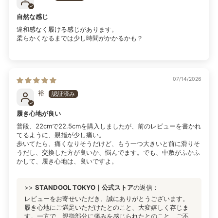
自然な感じ
違和感なく履ける感じがあります。
柔らかくなるまでは少し時間がかかるかも？
07/14/2026
裕
履き心地が良い
普段、22cmで22.5cmを購入しましたが、前のレビューを書かれ
てるように、親指が少し痛い。
歩いてたら、痛くなりそうだけど、もう一つ大きいと前に滑りそ
うだし、交換した方が良いか、悩んでます。でも、中敷がふかふ
かして、履き心地は、良いですよ。
>>
STANDOOL TOKYO｜公式ストア
の返信：
レビューをお寄せいただき、誠にありがとうございます。
履き心地にご満足いただけたとのこと、大変嬉しく存じま
す。一方で、親指部分に痛みを感じられたとのこと、ご不