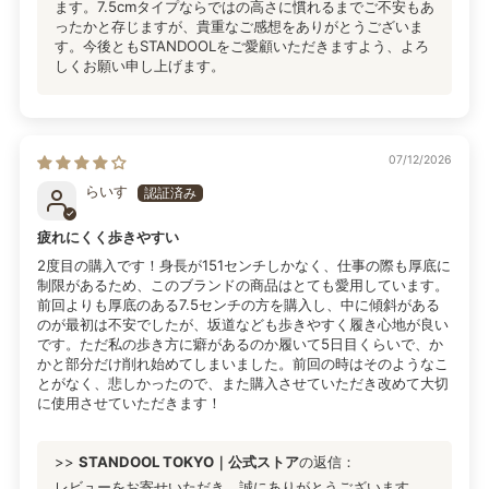
ます。7.5cmタイプならではの高さに慣れるまでご不安もあ
ったかと存じますが、貴重なご感想をありがとうございま
す。今後ともSTANDOOLをご愛顧いただきますよう、よろ
しくお願い申し上げます。
07/12/2026
らいす
疲れにくく歩きやすい
2度目の購入です！身長が151センチしかなく、仕事の際も厚底に
制限があるため、このブランドの商品はとても愛用しています。
前回よりも厚底のある7.5センチの方を購入し、中に傾斜がある
のが最初は不安でしたが、坂道なども歩きやすく履き心地が良い
です。ただ私の歩き方に癖があるのか履いて5日目くらいで、か
かと部分だけ削れ始めてしまいました。前回の時はそのようなこ
とがなく、悲しかったので、また購入させていただき改めて大切
に使用させていただきます！
>>
STANDOOL TOKYO｜公式ストア
の返信：
レビューをお寄せいただき、誠にありがとうございます。