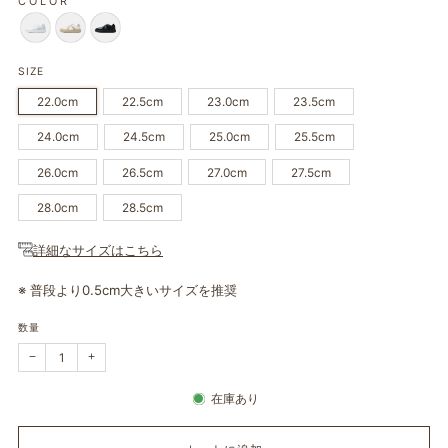
COLOR
SIZE
22.0cm
22.5cm
23.0cm
23.5cm
24.0cm
24.5cm
25.0cm
25.5cm
26.0cm
26.5cm
27.0cm
27.5cm
28.0cm
28.5cm
詳細なサイズはこちら
※ 普段より0.5cm大きいサイズを推奨
数量
購
購
−
+
入
入
数
数
を
を
在庫あり
1
1
つ
つ
減
増
ら
や
し
す