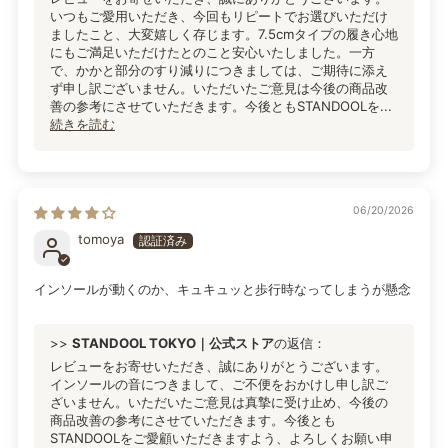
いつもご愛用いただき、今回もリピートでお選びいただけ
ましたこと、大変嬉しく存じます。7.5cmタイプの履き心地
にもご満足いただけたとのこと安心いたしました。一方
で、かかと部分のすり減りにつきましては、ご期待に添え
ず申し訳ございません。いただいたご意見は今後の商品改
善の参考にさせていただきます。今後ともSTANDOOLを...
続きを読む
06/20/2026
tomoya
インソールが動くのか、キュキュッと歩行時なってしまうが懸念
>>
STANDOOL TOKYO｜公式ストア
の返信：
レビューをお寄せいただき、誠にありがとうございます。
インソールの音につきまして、ご不便をおかけし申し訳ご
ざいません。いただいたご意見は真摯に受け止め、今後の
商品改善の参考にさせていただきます。今後とも
STANDOOLをご愛顧いただきますよう、よろしくお願い申