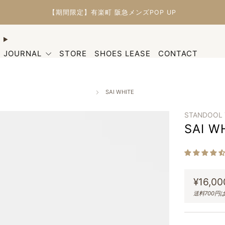
【期間限定】有楽町 阪急メンズPOP UP
JOURNAL
STORE
SHOES LEASE
CONTACT
SAI WHITE
STANDOOL
SAI W
通
¥16,00
常
送料700円
価
格