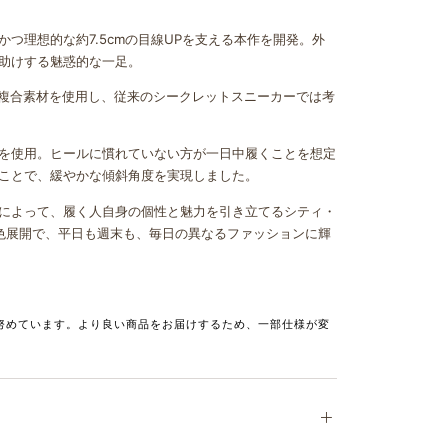
つ理想的な約7.5cmの目線UPを支える本作を開発。外
助けする魅惑的な一足。
の複合素材を使用し、従来のシークレットスニーカーでは考
）を使用。ヒールに慣れていない方が一日中履くことを想定
ことで、緩やかな傾斜角度を実現しました。
によって、履く人自身の個性と魅力を引き立てるシティ・
色展開で、平日も週末も、毎日の異なるファッションに輝
善に努めています。より良い商品をお届けするため、一部仕様が変