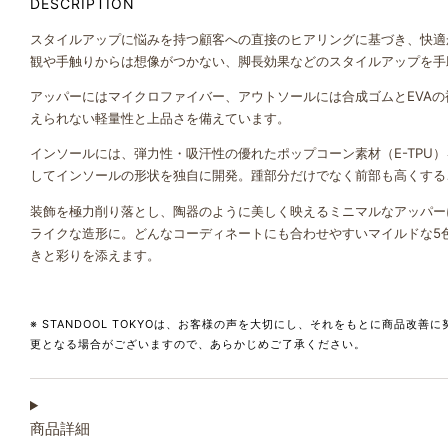
DESCRIPTION
スタイルアップに悩みを持つ顧客への直接のヒアリングに基づき、快適か
観や手触りからは想像がつかない、脚長効果などのスタイルアップを手
アッパーにはマイクロファイバー、アウトソールには合成ゴムとEVA
えられない軽量性と上品さを備えています。
インソールには、弾力性・吸汗性の優れたポップコーン素材（E-TPU
してインソールの形状を独自に開発。踵部分だけでなく前部も高くする
装飾を極力削り落とし、陶器のように美しく映えるミニマルなアッパー
ライクな造形に。どんなコーディネートにも合わせやすいマイルドな5
きと彩りを添えます。
※ STANDOOL TOKYOは、お客様の声を大切にし、それをもとに商品改
更となる場合がございますので、あらかじめご了承ください。
商品詳細