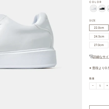
COLOR
SIZE
22.0cm
24.5cm
27.0cm
詳細なサイ
※ 普段より0
数量
購
−
+
入
数
を
1
つ
減
ら
し